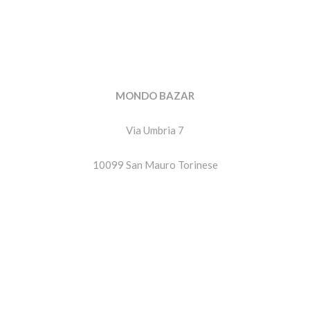
MONDO BAZAR
Via Umbria 7
10099 San Mauro Torinese
P.IVA. 11799430019
IL TUO ACCOUNT
Entra
Storico Ordini